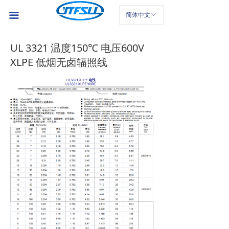
首页
끀
简体中文
ꀅ
公司介绍
UL 3321 温度150℃ 电压600V
产品中心
XLPE 低烟无卤辐照线
新闻中心
联系我们