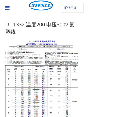
首页
끀
简体中文
ꀅ
公司介绍
UL 1332 温度200 电压300v 氟
产品中心
塑线
新闻中心
联系我们