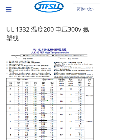
首页
끀
简体中文
ꀅ
公司介绍
UL 1332 温度200 电压300v 氟
产品中心
塑线
新闻中心
联系我们