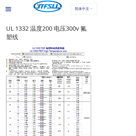
首页
끀
简体中文
ꀅ
公司介绍
UL 1332 温度200 电压300v 氟
产品中心
塑线
新闻中心
联系我们