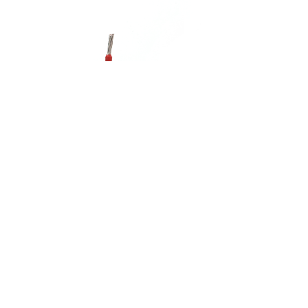
电话：13828506405 / 13902871800
끅
QQ：3001491316/3001573360
뀴