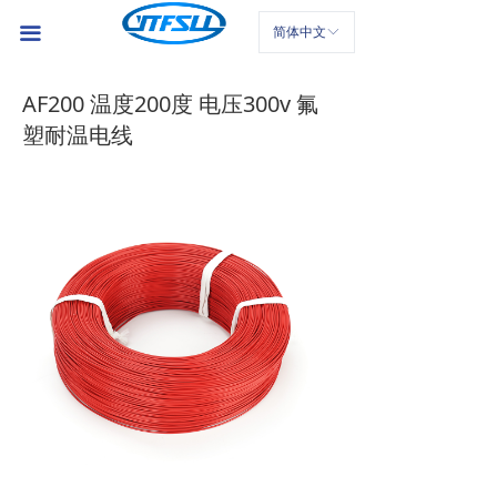
首页
끀
简体中文
ꀅ
公司介绍
AF200 温度200度 电压300v 氟
产品中心
塑耐温电线
新闻中心
联系我们