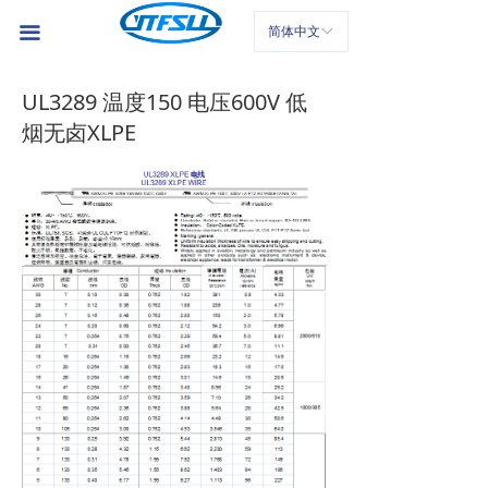
首页
끀
简体中文
ꀅ
公司介绍
UL3289 温度150 电压600V 低
产品中心
烟无卤XLPE
新闻中心
联系我们