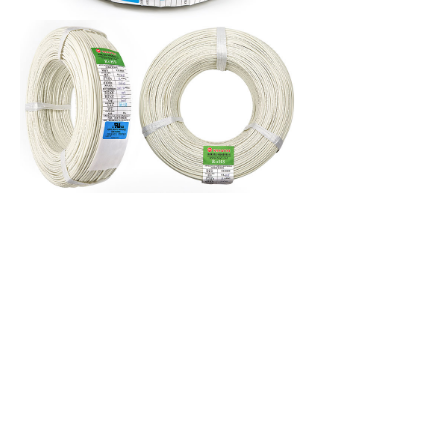
电话：13828506405 / 13902871800
끅
QQ：3001491316/3001573360
뀴