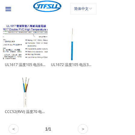
装修设计、平面设计、品牌推广等高度定制服务
首页
끀
简体中文
ꀅ
公司介绍
产品中心
新闻中心
联系我们
UL1617 温度105 电压600v PVC电子线
UL1672 温度105 电压300V PVC双绝缘
CCC52(RVV) 温度70 电压300/500V PVC电源线
<
1
/
1
>