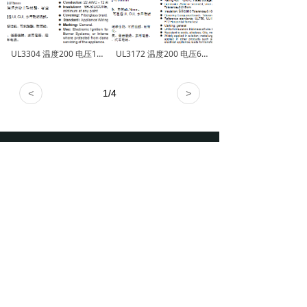
UL3304 温度200 电压10KV 硅胶线
UL3172 温度200 电压600V 硅胶线
<
1
/
4
>
电话：13828506405 / 13902871800
끅
QQ：3001491316/3001573360
뀴
邮箱：sales@qyyt.net
낂
地址：中国广东省清远市高新技术产业开发区3
넹
区
版权所有：揚泰氟（清遠）電線電纜有限公司
本网站由阿里云提供云计算及安全服务
Powered by 万网